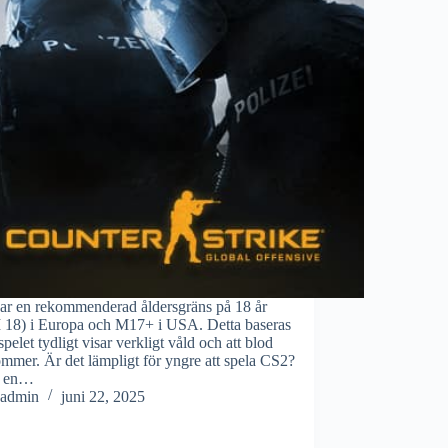
ar en rekommenderad åldersgräns på 18 år
 18) i Europa och M17+ i USA. Detta baseras
 spelet tydligt visar verkligt våld och att blod
mmer. Är det lämpligt för yngre att spela CS2?
r en…
admin
juni 22, 2025