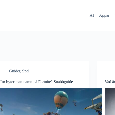
AI
Appar
Guider
,
Spel
Hur byter man namn på Fortnite? Snabbguide
Vad ä