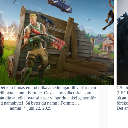
Det kan finnas en rad olika anledningar till varför man
CS2 h
vill byta namn i Fortnite. Oavsett av vilket skäl som
(PEGI
fått dig att vilja byta så visar vi hur du enkel genomför
på att
ett namnbyte! Så byter du namn i Fortnite…
föreko
admin
juni 22, 2025
Det ä