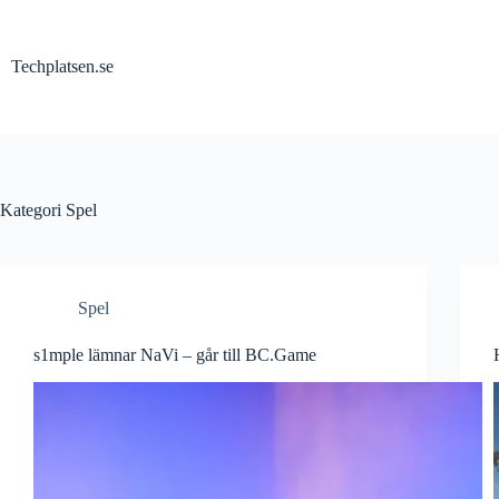
Hoppa
till
innehåll
Techplatsen.se
Kategori
Spel
Spel
s1mple lämnar NaVi – går till BC.Game