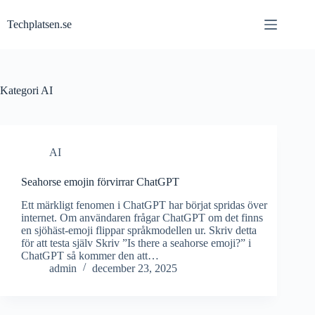
Hoppa
till
Techplatsen.se
innehåll
Kategori
AI
AI
Seahorse emojin förvirrar ChatGPT
Ett märkligt fenomen i ChatGPT har börjat spridas över
internet. Om användaren frågar ChatGPT om det finns
en sjöhäst-emoji flippar språkmodellen ur. Skriv detta
för att testa själv Skriv ”Is there a seahorse emoji?” i
ChatGPT så kommer den att…
admin
december 23, 2025