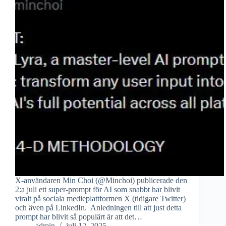
X-användaren Min Choi (@Minchoi) publicerade den
2:a juli ett super-prompt för AI som snabbt har blivit
viralt på sociala medieplattformen X (tidigare Twitter)
och även på LinkedIn. Anledningen till att just detta
prompt har blivit så populärt är att det…
admin
juli 12, 2025