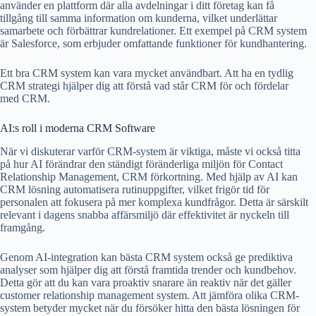
använder en plattform där alla avdelningar i ditt företag kan få
tillgång till samma information om kunderna, vilket underlättar
samarbete och förbättrar kundrelationer. Ett exempel på CRM system
är Salesforce, som erbjuder omfattande funktioner för kundhantering.
Ett bra CRM system kan vara mycket användbart. Att ha en tydlig
CRM strategi hjälper dig att förstå vad står CRM för och fördelar
med CRM.
AI:s roll i moderna CRM Software
När vi diskuterar varför CRM-system är viktiga, måste vi också titta
på hur AI förändrar den ständigt föränderliga miljön för Contact
Relationship Management, CRM förkortning. Med hjälp av AI kan
CRM lösning automatisera rutinuppgifter, vilket frigör tid för
personalen att fokusera på mer komplexa kundfrågor. Detta är särskilt
relevant i dagens snabba affärsmiljö där effektivitet är nyckeln till
framgång.
Genom AI-integration kan bästa CRM system också ge prediktiva
analyser som hjälper dig att förstå framtida trender och kundbehov.
Detta gör att du kan vara proaktiv snarare än reaktiv när det gäller
customer relationship management system. Att jämföra olika CRM-
system betyder mycket när du försöker hitta den bästa lösningen för