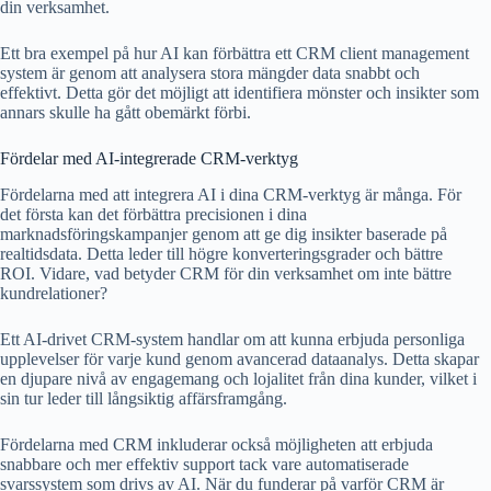
din verksamhet.
Ett bra exempel på hur AI kan förbättra ett CRM client management
system är genom att analysera stora mängder data snabbt och
effektivt. Detta gör det möjligt att identifiera mönster och insikter som
annars skulle ha gått obemärkt förbi.
Fördelar med AI-integrerade CRM-verktyg
Fördelarna med att integrera AI i dina CRM-verktyg är många. För
det första kan det förbättra precisionen i dina
marknadsföringskampanjer genom att ge dig insikter baserade på
realtidsdata. Detta leder till högre konverteringsgrader och bättre
ROI. Vidare, vad betyder CRM för din verksamhet om inte bättre
kundrelationer?
Ett AI-drivet CRM-system handlar om att kunna erbjuda personliga
upplevelser för varje kund genom avancerad dataanalys. Detta skapar
en djupare nivå av engagemang och lojalitet från dina kunder, vilket i
sin tur leder till långsiktig affärsframgång.
Fördelarna med CRM inkluderar också möjligheten att erbjuda
snabbare och mer effektiv support tack vare automatiserade
svarssystem som drivs av AI. När du funderar på varför CRM är