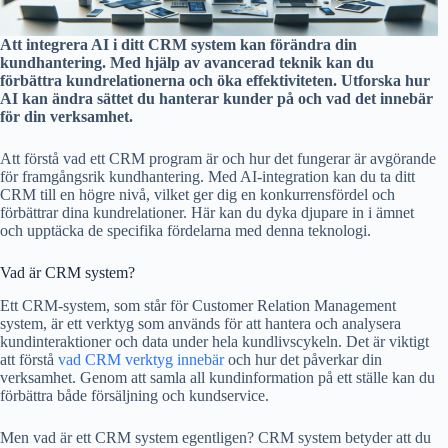
Att integrera AI i ditt CRM system kan förändra din
kundhantering. Med hjälp av avancerad teknik kan du
förbättra kundrelationerna och öka effektiviteten. Utforska hur
AI kan ändra sättet du hanterar kunder på och vad det innebär
för din verksamhet.
Att förstå vad ett CRM program är och hur det fungerar är avgörande
för framgångsrik kundhantering. Med AI-integration kan du ta ditt
CRM till en högre nivå, vilket ger dig en konkurrensfördel och
förbättrar dina kundrelationer. Här kan du dyka djupare in i ämnet
och upptäcka de specifika fördelarna med denna teknologi.
Vad är CRM system?
Ett CRM-system, som står för Customer Relation Management
system, är ett verktyg som används för att hantera och analysera
kundinteraktioner och data under hela kundlivscykeln. Det är viktigt
att förstå
vad CRM verktyg innebär
och hur det påverkar din
verksamhet. Genom att samla all kundinformation på ett ställe kan du
förbättra både försäljning och kundservice.
Men vad är ett CRM system egentligen? CRM system betyder att du